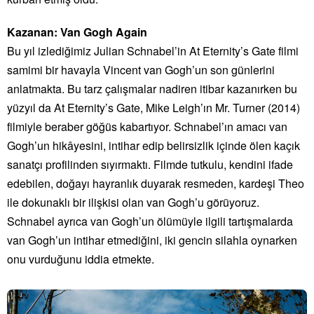
Kazanan: Van Gogh Again
Bu yıl izlediğimiz Julian Schnabel’in At Eternity’s Gate filmi
samimi bir havayla Vincent van Gogh’un son günlerini
anlatmakta. Bu tarz çalışmalar nadiren itibar kazanırken bu
yüzyıl da At Eternity’s Gate, Mike Leigh’ın Mr. Turner (2014)
filmiyle beraber göğüs kabartıyor. Schnabel’ın amacı van
Gogh’un hikâyesini, intihar edip belirsizlik içinde ölen kaçık
sanatçı profilinden sıyırmaktı. Filmde tutkulu, kendini ifade
edebilen, doğayı hayranlık duyarak resmeden, kardeşi Theo
ile dokunaklı bir ilişkisi olan van Gogh’u görüyoruz.
Schnabel ayrıca van Gogh’un ölümüyle ilgili tartışmalarda
van Gogh’un intihar etmediğini, iki gencin silahla oynarken
onu vurduğunu iddia etmekte.