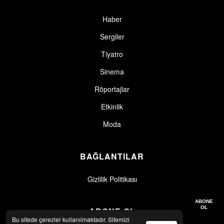
Haber
Sergiler
Tiyatro
Sinema
Röportajlar
Etkinlik
Moda
BAĞLANTILAR
Gizlilik Politikası
Gizlilik politikasını okudum, kabul ediyorum.
Gizlilik Politikası
ABONE
OL
ABONE OL
Bu sitede çerezler kullanılmaktadır. Sitemizi