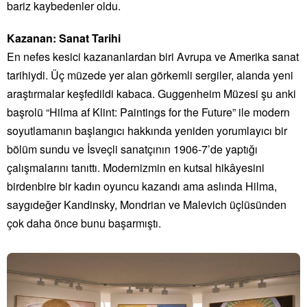
bariz kaybedenler oldu.
Kazanan: Sanat Tarihi
En nefes kesici kazananlardan biri Avrupa ve Amerika sanat
tarihiydi. Üç müzede yer alan görkemli sergiler, alanda yeni
araştırmalar keşfedildi kabaca. Guggenheim Müzesi şu anki
başrolü “Hilma af Klint: Paintings for the Future” ile modern
soyutlamanın başlangıcı hakkında yeniden yorumlayıcı bir
bölüm sundu ve İsveçli sanatçının 1906-7’de yaptığı
çalışmalarını tanıttı. Modernizmin en kutsal hikâyesini
birdenbire bir kadın oyuncu kazandı ama aslında Hilma,
saygıdeğer Kandinsky, Mondrian ve Malevich üçlüsünden
çok daha önce bunu başarmıştı.