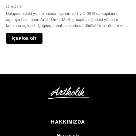
25.06.2019
Dolapdere’deki yeni binasına taşınan ve Eylül 2019’da kapılarını
açmaya hazırlanan Arter, Ömer M. Koç başkanlığındaki yönetim
kurulunu açıkladı. Çağdaş sanat alanında sürdürülebilir bir üretim ve
sergileme…
İÇERİĞE GİT
HAKKIMIZDA
Hakkımızda