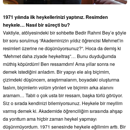
1971 yılında ilk heykellerinizi yaptınız. Resimden
heykele… Nasıl bir süreçti bu?
Vaktiyle, atölyesindeki bir sohbette Bedir Rahmi Bey’e şöyle
bir soru sorulmuş “Akademinizin yıldız öğrencisi Mehmet’in
resimleri üzerine ne düşünüyorsunuz?”. Hoca da demiş ki
“Mehmet daha ziyade heykeltraş”… Bunu duyduğumda
müthiş köpürdüm! Ben ressamdım! Ama yıllar sonra ne
demek istediğini anladım. Bir yapıyı ele alış biçimim,
çizimdeki düşüncem, araştırmalarım, boyadaki oluşturma
faslım, biçimlerin volüm yönleri ve biçimin arka alanını
aramam… Tabii o çok usta bir ressam, başka türlü görüyor.
Siz o sırada kendinizi bilemiyorsunuz. Heykele bir meyilim
varmış demek ki. Akademide öğrenciliğim sırasında ahşap
da yonttum ama hiçbir zaman heykel yapmayı
düşünmüyordum. 1971 senesinde heykele eğilimim arttı. Bir