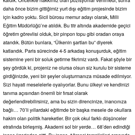
kaldık. Öncelikle hakkımız olan pozisyonlar verilmedi, sonra
daha önce bizim gittiğimiz yurt dışı eğitim projesinde bizim
için kadro yoktu. Sicil bürosu memur adayı olarak, Milli
Eğitim Müdürlüğü’ne atıldık. Bu titr altında akademide geçici
öğretim görevlisi olduk, bir pinpon topu gibi oradan oraya
atandık. Bütün bunlara, “Ülkenin şartları bu” diyerek
katlandık. Paris sürecinde 4-5 arkadaş konuşurduk, eğitim
sistemine yeni bir soluk getirme fikrimiz vardı. Fakat şöyle bir
şey gördük ki, projeniz ne olursa olsun siz kurulu bir sisteme
girdiğinizde, yeni bir şeyler oluşturmanıza müsade edilmiyor.
Sizi hayati meselelerle oyalıyorlar. Bunu ülkeyi ve kendinizi
tanıma açısından önemli bir fırsat olarak
değerlendirebilirsiniz, ama bu sizin direncinize, inancınıza
bağlı… 70’li yıllardaki eğitimde bir başka mesele de okullara
hakim olan politik hareketler. Bir çok okul farklı düşünceler
etrafında birleşmiş. Akademi sol bir yerde… 68’den edindiği