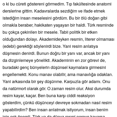
o ki bu cüreti göstereni görmedim. Tıp fakültesinde anatomi
derslerine gittim. Kadavralarda sezdiğim ve ifade etmek
istediğim insan meselesini gördüm. Bu bir ölü doğan gibi
olmakla beraber, hakikaten yaşayan bir haldi. Türk resminde
bu çokça çekinilen bir mesele. Tabii politik bir etken
olduğundan dolayı. Akademideyken resmin, literer olmaması
(edebi) gerektiği söylenirdi bize. Yani resim anlatıya
düşmesin denirdi. Bunun doğru bir yanı var, ancak bir yanı
da dizginlemeye yönelikti. Akademinin en zor görevi de,
buradaki genç bünyelerin düşünsel kaymalara girmesini
engellemekti. Konu manav olabilir, ama manavlığa odaklan.
Yani arkasında bir şey düşünme. Karpuzla gör adamı. Onu
da natürmort olarak gör. O zaman resim olur. Aksi durumda
resim kayar, kaçar. Ben buna karşı ciddi reaksiyon
gösterdim, çünkü düşünceyi devreye sokmadan nasıl resim
yapabilirdim? Ben insan anlatmak istiyorum, insan benim
için çok önemli. Türk ya da dünya resmi nereye kayarsa