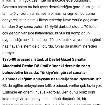
imkanlarımın çok üzerinde bir mücadelede bulundum.
Sistemin aslen bu hali iyice desteklediğini gördüğüm için, o
tarihte 5 yıl zorunlu hizmetim olmasına rağmen borcumu
ödeyerek istifa ettim. Ülkeyi terkedip New York’a göç ettim,
bundan 2 ay sonra zaten 12 Eylül darbesi oldu… 70’ler bir
çok gencin vahşice katledildiği, büyük bir komplonun
uygulandığı acıklı bir süreçti.70’le kapattık ve yerine bugünü
hazırlayan sistem geldi, oturdu. Onlar da malum, nereden
nereye…
1975-80 arasında İstanbul Devlet Güzel Sanatlar
Akademisi Resim Bölümü’nündeki derslerinizden
bahsedelim biraz da. Türkiye’nin görsel sanatlar
alanındaki eğitim anlayışını nasıl değerlendiriyorsunuz?
Bizde eğitim anlayışlarını kritize edecek veriler çok fazla yok.
Eğitimde en önemli husus kadrolar. Ben bunu biraz ironi
katarak şöyle tarif edeyim; bir mönü düşünün ki, bir