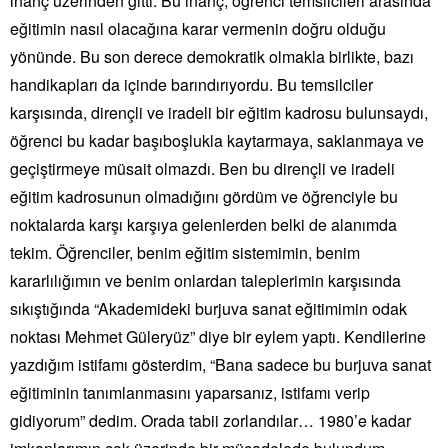
inanç üzerinden gitti. Bu inanç, öğrenci temsilcileri arasında
eğitimin nasıl olacağına karar vermenin doğru olduğu
yönünde. Bu son derece demokratik olmakla birlikte, bazı
handikapları da içinde barındırıyordu. Bu temsilciler
karşısında, dirençli ve iradeli bir eğitim kadrosu bulunsaydı,
öğrenci bu kadar başıboşlukla kaytarmaya, saklanmaya ve
geçiştirmeye müsait olmazdı. Ben bu dirençli ve iradeli
eğitim kadrosunun olmadığını gördüm ve öğrenciyle bu
noktalarda karşı karşıya gelenlerden belki de alanımda
tekim. Öğrenciler, benim eğitim sistemimin, benim
kararlılığımın ve benim onlardan taleplerimin karşısında
sıkıştığında “Akademideki burjuva sanat eğitimimin odak
noktası Mehmet Güleryüz” diye bir eylem yaptı. Kendilerine
yazdığım istifamı gösterdim, “Bana sadece bu burjuva sanat
eğitiminin tanımlanmasını yaparsanız, istifamı verip
gidiyorum” dedim. Orada tabii zorlandılar… 1980’e kadar