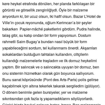
kere heykel etrafında dönülen, her planda farklılaşan bir
görüntü ve görsellik zenginliğiydi. Öyle bir malzeme
arıyordum ki, bir ucuz olsun, iki hafif olsun. Bazar L’Hotel de
Ville’in çocuk reyonunda, oğlum Kerimcan’a bir şeyler
bakarken Papier-mâché paketlerini gördüm. Pudra halinde,
talaş gibi, su katıp ondan bir form yapıyorsun. Dostum
rahmetli Saim Bugay’a bundan nasıl büyük bir form
yapabileceğimi sordum, tel kullanmamı önerdi. Akşamları
sokaklardan bulduğum tahtaları kullandım, ciltçilerin
kullandığı malzemelerle traşladım ve ilk domuz heykelimi
yaptım. Bir salıncak ve o salıncakta uyuyan bir domuz, ben
onu sistemin hizmetkarı olarak gün boyunca sallıyorum.
Bunu sanat köprüsünde (Pont des Arts-Paris) polis gelirse
kaçabilmek için altına tekerlek takarak sergiledim (gülüyor).
O dönem benimle gelen bursiyeler, yer ve malzeme
sıkıntısından çok fazla iş yapamadıklarını söylüyorlardı.
Çünkü bizde heykel anlayışı beton, bronz. Ben malzemenin