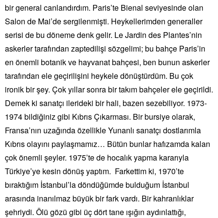
bir general canlandırdım. Paris’te Bienal seviyesinde olan
Salon de Mai’de sergilenmişti. Heykellerimden generaller
serisi de bu döneme denk gelir. Le Jardin des Plantes’nin
askerler tarafından zaptedilişi sözgelimi; bu bahçe Paris’in
en önemli botanik ve hayvanat bahçesi, ben bunun askerler
tarafından ele geçirilişini heykele dönüştürdüm. Bu çok
ironik bir şey. Çok yıllar sonra bir takım bahçeler ele geçirildi.
Demek ki sanatçı ilerideki bir hali, bazen sezebiliyor. 1973-
1974 bildiğiniz gibi Kıbrıs Çıkarması. Bir bursiye olarak,
Fransa’nın uzağında özellikle Yunanlı sanatçı dostlarımla
Kıbrıs olayını paylaşmamız… Bütün bunlar hafızamda kalan
çok önemli şeyler. 1975’te de hocalık yapma kararıyla
Türkiye’ye kesin dönüş yaptım. Farkettim ki, 1970’te
bıraktığım İstanbul’la döndüğümde bulduğum İstanbul
arasında inanılmaz büyük bir fark vardı. Bir kahranlıklar
şehriydi. Ölü gözü gibi üç dört tane ışığın aydınlattığı,