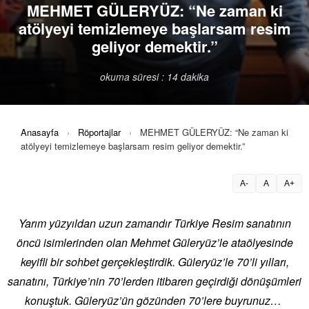
MEHMET GÜLERYÜZ: “Ne zaman ki
atölyeyi temizlemeye başlarsam resim
geliyor demektir.”
okuma süresi : 14 dakika
Anasayfa
›
Röportajlar
›
MEHMET GÜLERYÜZ: “Ne zaman ki
atölyeyi temizlemeye başlarsam resim geliyor demektir.”
A-
A
A+
Yarım yüzyıldan uzun zamandır Türkiye Resim sanatının
öncü isimlerinden olan Mehmet Güleryüz’le ataölyesinde
keyifli bir sohbet gerçekleştirdik. Güleryüz’le 70’li yılları,
sanatını, Türkiye’nin 70’lerden itibaren geçirdiği dönüşümleri
konuştuk. Güleryüz’ün gözünden 70’lere buyrunuz…