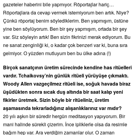
gazeteler haberini bile yapmıyor. Röportajlar hariç…
Röportajlara da cevap vermek istemiyorum ben artık. Niye?
Çünkü röportaj benim söylediklerim. Ben yapmışım, üstüne
yine ben söylüyorum. Ben bir şey yapmışım, ortada bir şey
var. Siz söyleyin artık! Ben sizin fikrinizi merak ediyorum. Bu
ne sanat zenginliği ki, o kadar çok benzeri var ki, buna sıra
gelmiyor. O yüzden mutluyum ben bu ülke adına (!)
Birçok sanatçının üretim sürecinde kendine has ritüelleri
vardır. Tchaikovsy’nin günlük ritüeli yürüyüşe çıkmaktı.
Woody Allen vazgeçilmez ritüeli ise, soğuk havada biraz
üşüdükten sonra sıcak duş altında bir saat kalıp yeni
fikirler üretmek. Sizin böyle bir ritüeliniz, üretim
aşamasında tekrarladığınız alışanlıklarınız var mıdır?
20 yılı aşkın bir süredir hergün meditasyon yapıyorum. Bir
mani halinde sürekli çizerim. İnce ipliklerle olsa da resimle
bağım hep var. Ara verdiğim zamanlar olur. O zaman