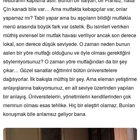
restoranın kapısına asılı. Bunun bir İtalyan, bir Fransız, hatta
Çin kanadı bile var… Ama mutfakta kebapçılar var, onlar
yapamaz mı? Tabii yapar ama bu aşçıların bildiği mutfakla
menü arasında büyük fark var üstelik. Bu isimleri verirken
müthiş evrensel bir mutfak havası veriliyor ancak son derece
lokal, son derece düşük seviyede. O zaman neden bunun
aslen bir yöre mutfağı olduğunu ve öyle olması gerektiğini
söylemiyorsunuz? O zaman yöre mutfağından da bir şey
çıkar… Güzel sanatlar eğitimini bütün üniversitelere
dağıtıyorlar. İlk bakışta müthiş bir şey. Ama eleman yetiştirme
anlayışlarına bakıyorsunuz, en alt seviye üzerinden yapılan
bir anlayış. Üniversitelerin, yönetimlerin kendilerinden çok
memnun olması esas tehlike. Hiç bir eleştiri olamaz. Bunları
konuşmak bile anlamsız geliyor bana.