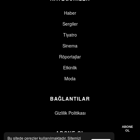
Haber
Sergiler
Tiyatro
Sinema
Röportajlar
Etkinlik
Moda
BAĞLANTILAR
Gizlilik Politikası
Gizlilik politikasını okudum, kabul ediyorum.
Gizlilik Politikası
ABONE
OL
ABONE OL
Bu sitede çerezler kullanılmaktadır. Sitemizi