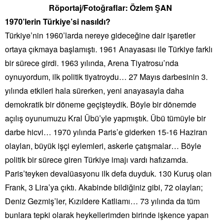
Röportaj/Fotoğraflar: Özlem ŞAN
1970’lerin Türkiye’si nasıldı?
Türkiye’nin 1960’larda nereye gideceğine dair işaretler
ortaya çıkmaya başlamıştı. 1961 Anayasası ile Türkiye farklı
bir sürece girdi. 1963 yılında, Arena Tiyatrosu’nda
oynuyordum, ilk politik tiyatroydu… 27 Mayıs darbesinin 3.
yılında etkileri hala sürerken, yeni anayasayla daha
demokratik bir döneme geçişteydik. Böyle bir dönemde
açılış oyunumuzu Kral Übü’yle yapmıştık. Übü tümüyle bir
darbe hicvi… 1970 yılında Paris’e giderken 15-16 Haziran
olayları, büyük işçi eylemleri, askerle çatışmalar… Böyle
politik bir sürece giren Türkiye imajı vardı hafızamda.
Paris’teyken devalüasyonu ilk defa duyduk. 130 Kuruş olan
Frank, 3 Lira’ya çıktı. Akabinde bildiğiniz gibi, 72 olayları;
Deniz Gezmiş’ler, Kızıldere Katliamı… 73 yılında da tüm
bunlara tepki olarak heykellerimden birinde işkence yapan