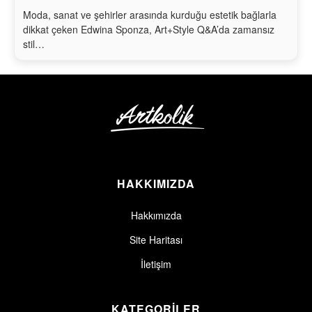
Moda, sanat ve şehirler arasında kurduğu estetik bağlarla
dikkat çeken Edwina Sponza, Art+Style Q&A’da zamansız
stil…
HAKKIMIZDA
Hakkımızda
Site Haritası
İletişim
KATEGORİLER