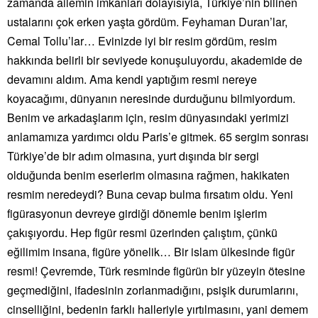
zamanda ailemin imkanları dolayısıyla, Türkiye’nin bilinen
ustalarını çok erken yaşta gördüm. Feyhaman Duran’lar,
Cemal Tollu’lar… Evinizde iyi bir resim gördüm, resim
hakkında belirli bir seviyede konuşuluyordu, akademide de
devamını aldım. Ama kendi yaptığım resmi nereye
koyacağımı, dünyanın neresinde durduğunu bilmiyordum.
Benim ve arkadaşlarım için, resim dünyasındaki yerimizi
anlamamıza yardımcı oldu Paris’e gitmek. 65 sergim sonrası
Türkiye’de bir adım olmasına, yurt dışında bir sergi
olduğunda benim eserlerim olmasına rağmen, hakikaten
resmim neredeydi? Buna cevap bulma fırsatım oldu. Yeni
figürasyonun devreye girdiği dönemle benim işlerim
çakışıyordu. Hep figür resmi üzerinden çalıştım, çünkü
eğilimim insana, figüre yönelik… Bir islam ülkesinde figür
resmi! Çevremde, Türk resminde figürün bir yüzeyin ötesine
geçmediğini, ifadesinin zorlanmadığını, psişik durumlarını,
cinselliğini, bedenin farklı halleriyle yırtılmasını, yani demem