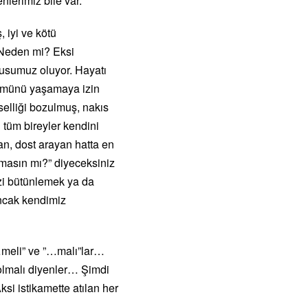
lerimiz bile var.
 iyi ve kötü
 Neden mi? Eksi
busumuz oluyor. Hayatı
lümünü yaşamaya izin
elliği bozulmuş, nakıs
 tüm bireyler kendini
n, dost arayan hatta en
masın mı?” diyeceksiniz
izi bütünlemek ya da
ancak kendimiz
“…meli” ve ”…malı”lar…
 olmalı diyenler… Şimdi
si istikamette atılan her