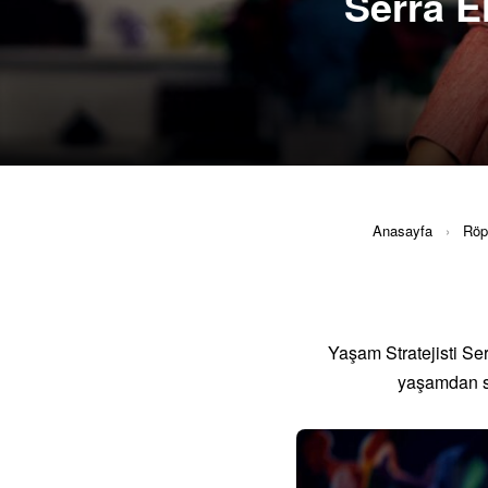
Serra El
Anasayfa
›
Röpo
Yaşam Stratejisti Ser
yaşamdan sa