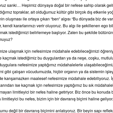
yoruz sanki… Hepimiz dünyaya doğal bir nefese sahip olarak geli
ğımız topraklar, ait olduğumuz kültür gibi birçok dış etkenle yoğ
nin oluşması ile ortaya çıkan “ben” algısı “Bu dünyada biz de varız
, kendi kararlarımızı verir oluyoruz. Bu algı ile şekillenen ego b
mak istediğimizi belirlemeye başlıyor. Zaten bu şekilde bütünün i
 muyuz?
mize ulaşmak için nefesimize müdahale edebileceğimizi öğreniy
zde kaçmak istediğimiz bu duygulardan ya da neşe, coşku, mutlul
duygulara nefesimize yaptığımız müdahalelerle ulaşabileceğimiz
emi gibi çalışan vücudumuzda, hiçbir organın ya da sistemin işl
 de karışamazken maalesef nefesimize müdahale edebiliyoruz. İ
arından ise kaçmak için nefesimize yaptığımız bu sık müdahalel
mayan limitleyici bir nefes haline getiriyor. Biz önce bu konuda b
 limitleyici bu nefes, bizim için bir davranış biçimi haline geliyor
mu değil bir davranış biçimini anlatıyoruz. Bir beyin sapı refl