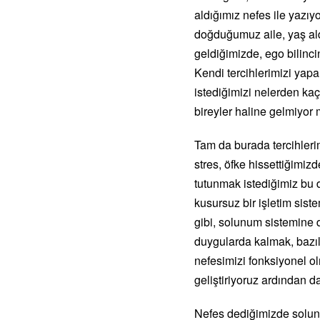
aldığımız nefes ile yazı
doğduğumuz aile, yaş aldı
geldiğimizde, ego bilinci
Kendi tercihlerimizi yapar
istediğimizi nelerden kaç
bireyler haline gelmiyor
Tam da burada tercihleri
stres, öfke hissettiğimi
tutunmak istediğimiz bu 
kusursuz bir işletim sist
gibi, solunum sistemine
duygularda kalmak, bazıl
nefesimizi fonksiyonel ol
geliştiriyoruz ardından da
Nefes dediğimizde solunu