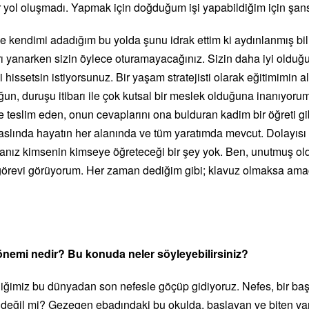
bir yol oluşmadı. Yapmak için doğduğum işi yapabildiğim için şan
 kendimi adadığım bu yolda şunu idrak ettim ki aydınlanmış bilin
ı yanarken sizin öylece oturamayacağınız. Sizin daha iyi olduğu
i hissetsin istiyorsunuz. Bir yaşam stratejisti olarak eğitimimin a
un, duruşu itibarı ile çok kutsal bir meslek olduğuna inanıyoru
e teslim eden, onun cevaplarını ona bulduran kadim bir öğreti gib
aslında hayatın her alanında ve tüm yaratımda mevcut. Dolayısı 
nız kimsenin kimseye öğreteceği bir şey yok. Ben, unutmuş oldu
 görevi görüyorum. Her zaman dediğim gibi; klavuz olmaksa am
önemi nedir? Bu konuda neler söyleyebilirsiniz?
diğimiz bu dünyadan son nefesle göçüp gidiyoruz. Nefes, bir baş
e değil mi? Gezegen ebadındaki bu okulda, başlayan ve biten v