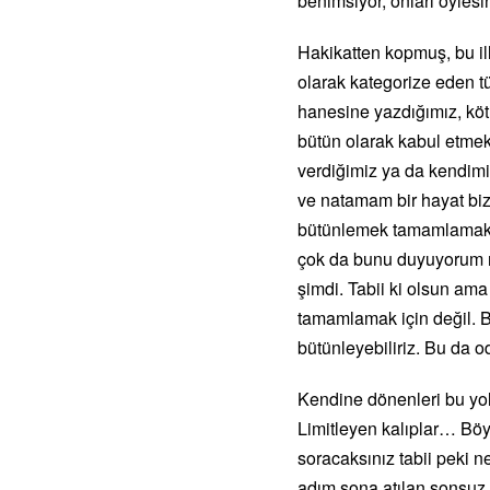
benimsiyor, onları öyles
Hakikatten kopmuş, bu ill
olarak kategorize eden t
hanesine yazdığımız, köt
bütün olarak kabul etmek
verdiğimiz ya da kendim
ve natamam bir hayat bizd
bütünlemek tamamlamak i
çok da bunu duyuyorum r
şimdi. Tabii ki olsun ama
tamamlamak için değil. B
bütünleyebiliriz. Bu da
Kendine dönenleri bu yolc
Limitleyen kalıplar… Böy
soracaksınız tabii peki n
adım sona atılan sonsuz