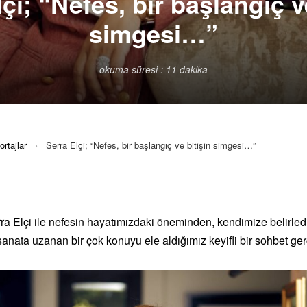
çi; “Nefes, bir başlangıç v
simgesi…”
okuma süresi : 11 dakika
rtajlar
›
Serra Elçi; “Nefes, bir başlangıç ve bitişin simgesi…”
ra Elçi ile nefesin hayatımızdaki öneminden, kendimize belirledi
nata uzanan bir çok konuyu ele aldığımız keyifli bir sohbet gerç