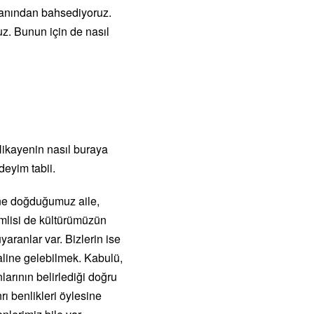
alanından bahsediyoruz.
uz. Bunun için de nasıl
 Hikayenin nasıl buraya
deyim tabii.
ine doğduğumuz aile,
emlisi de kültürümüzün
yaranlar var. Bizlerin ise
aline gelebilmek. Kabulü,
arının belirlediği doğru
rı benlikleri öylesine