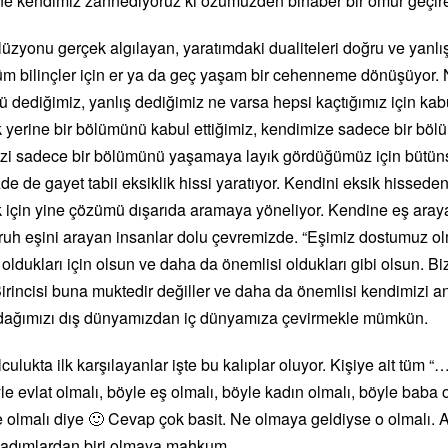
ine kendimiz zannediyoruz ki özümüzden bihaber bir ömür geçiren
üzyonu gerçek algılayan, yaratımdaki dualiteleri doğru ve yanlış,
üm bilinçler için er ya da geç yaşam bir cehenneme dönüşüyor.
ü dediğimiz, yanlış dediğimiz ne varsa hepsi kaçtığımız için ka
 yerine bir bölümünü kabul ettiğimiz, kendimize sadece bir bö
izi sadece bir bölümünü yaşamaya layık gördüğümüz için bütüns
e de gayet tabii eksiklik hissi yaratıyor. Kendini eksik hisseden
çin yine çözümü dışarıda aramaya yöneliyor. Kendine eş araya
uh eşini arayan insanlar dolu çevremizde. “Eşimiz dostumuz ol
 oldukları için olsun ve daha da önemlisi oldukları gibi olsun. B
irincisi buna muktedir değiller ve daha da önemlisi kendimizi 
 odağımızı dış dünyamızdan iç dünyamıza çevirmekle mümkün.
ulukta ilk karşılayanlar işte bu kalıplar oluyor. Kişiye ait tüm 
le evlat olmalı, böyle eş olmalı, böyle kadın olmalı, böyle baba
e olmalı diye 🙂 Cevap çok basit. Ne olmaya geldiyse o olmalı. Ak
 adımlardan biri olmaya mahkum.