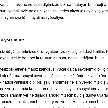
yapısının aksine nefes dediğimizde bizi sarmalayan bir enerji 
üşünüyorsak öyle nefes alıyor, nasıl nefes alıyorsak öyle yaşıyor
ızın yanı sıra tüm hayatımızı yönetiyor.
sediyorsunuz?
imiz düşüncelerimizdeki, duygularımızdaki, algımızdaki limitler.
zleyebilmekle beraber kurgunun da bunu desteklediğinin bilincin
yısız dış etkene maruz kalıyoruz. Yukarıda da saydığım gibi, iç
it olduğumuz sosyal çevre, gittiğimiz okul, kültürümüz ve en ön
kınadığı yanlışlar gibi bizi şekillendirmesine izin verdiğimiz dış u
ak ve toplumda kabul gören, sevilen, sayılan sosyal bireyler h
mizde aramak yerine dışarda aradığımız için bu dış dünya uyaranl
özümüzden uzak sanrı benlikler yaratıyoruz. Hatta ve hatta bu san