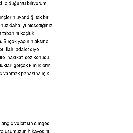
slı olduğumu biliyorum.
çlerin uyandığı tek bir
nuz daha iyi hissettiğiniz
lt tabanını koçluk
m. Birçok yapının aksine
i. İlahi adalet diye
ile ‘hakikat’ söz konusu
kları gerçek kimliklerini
aç yanmak pahasına ışık
langıç ve bitişin simgesi
aroluşumuzun hikayesini