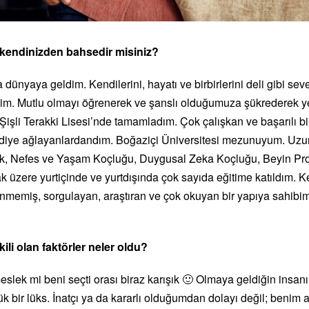
e kendinizden bahsedir misiniz?
dünyaya geldim. Kendilerini, hayatı ve birbirlerini deli gibi seven
im. Mutlu olmayı öğrenerek ve şanslı olduğumuza şükrederek yetiş
 Şişli Terakki Lisesi’nde tamamladım. Çok çalışkan ve başarılı b
 diye ağlayanlardandım. Boğaziçi Üniversitesi mezunuyum. Uzun
k, Nefes ve Yaşam Koçluğu, Duygusal Zeka Koçluğu, Beyin Profi
 üzere yurtiçinde ve yurtdışında çok sayıda eğitime katıldım. Ke
inmemiş, sorgulayan, araştıran ve çok okuyan bir yapıya sahibimd
ili olan faktörler neler oldu?
lek mi beni seçti orası biraz karışık 🙂 Olmaya geldiğin insanı
k bir lüks. İnatçı ya da kararlı olduğumdan dolayı değil; benim