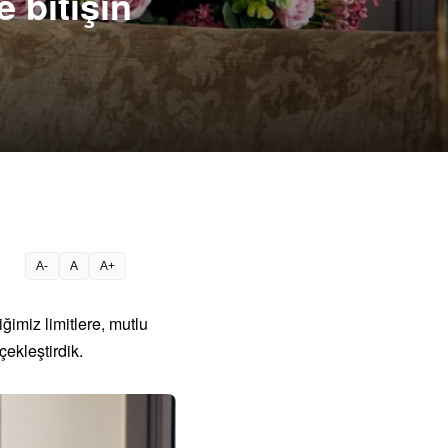
e bitişin
A-
A
A+
ğimiz limitlere, mutlu
ekleştirdik.