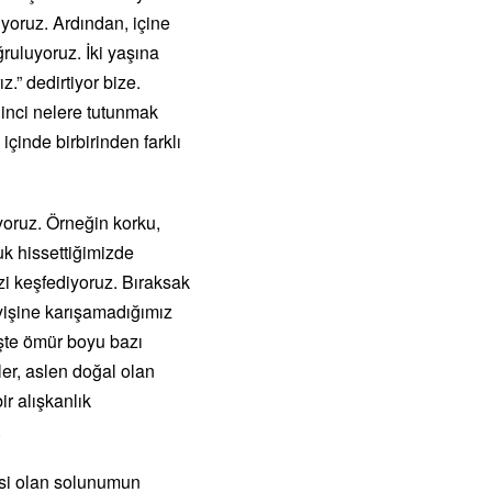
yoruz. Ardından, içine
ruluyoruz. İki yaşına
.” dedirtiyor bize.
ilinci nelere tutunmak
çinde birbirinden farklı
oruz. Örneğin korku,
uk hissettiğimizde
i keşfediyoruz. Bıraksak
eyişine karışamadığımız
şte ömür boyu bazı
er, aslen doğal olan
ir alışkanlık
.
eksi olan solunumun